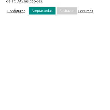
de TODAS las cookies.
Configurar
Leer más
Aceptar todas
Rechazar
Vendo inmueble
Puedes publicitar tu inmueble en nuestro
portal a golpe de click.
NUESTROS VALORES